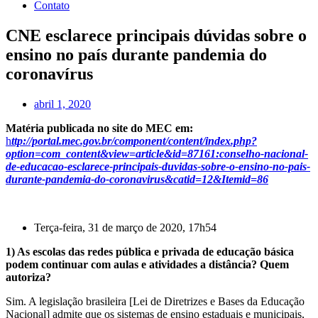
Contato
CNE esclarece principais dúvidas sobre o
ensino no país durante pandemia do
coronavírus
abril 1, 2020
Matéria publicada no site do MEC em:
h
ttp://portal.mec.gov.br/component/content/index.php?
option=com_content&view=article&id=87161:conselho-nacional-
de-educacao-esclarece-principais-duvidas-sobre-o-ensino-no-pais-
durante-pandemia-do-coronavirus&catid=12&Itemid=86
Terça-feira, 31 de março de 2020, 17h54
1) As escolas das redes pública e privada de educação básica
podem continuar com aulas e atividades a distância? Quem
autoriza?
Sim. A legislação brasileira [Lei de Diretrizes e Bases da Educação
Nacional] admite que os sistemas de ensino estaduais e municipais,