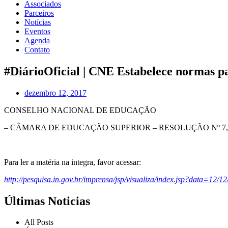
Associados
Parceiros
Notícias
Eventos
Agenda
Contato
#DiárioOficial | CNE Estabelece normas pa
dezembro 12, 2017
CONSELHO NACIONAL DE EDUCAÇÃO
– CÂMARA DE EDUCAÇÃO SUPERIOR – RESOLUÇÃO Nº 7, DE 11 DE 
Para ler a matéria na integra, favor acessar:
http://pesquisa.in.gov.br/imprensa/jsp/visualiza/index.jsp?data=
Últimas Noticias
All Posts