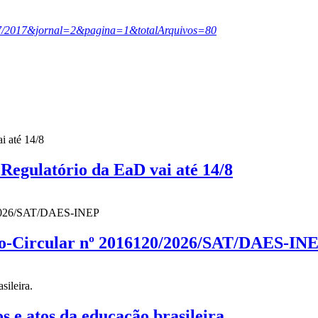
17/07/2017&jornal=2&pagina=1&totalArquivos=80
gulatório da EaD vai até 14/8
cio-Circular nº 2016120/2026/SAT/DAES-IN
 atos da educação brasileira.