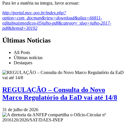
Para ler a matéria na integra, favor acessar:
http://portal.mec.gov.br/index.php?
option=com_docman&view=download&alias=66811-
editalmaismedicos-05julho-pdf&category_slug=julho-2017-
pdf&Itemid=30192
Últimas Noticias
All Posts
Últimas notícias
Destaques
REGULAÇÃO – Consulta do Novo
Marco Regulatório da EaD vai até 14/8
31 de julho de 2026