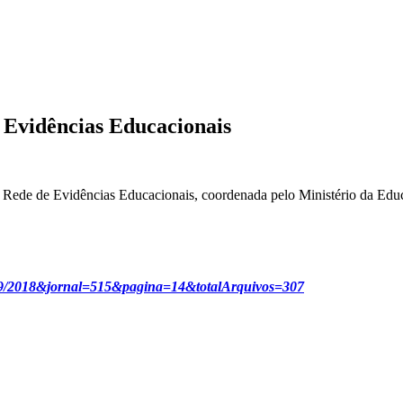
de Evidências Educacionais
e de Evidências Educacionais, coordenada pelo Ministério da Edu
=17/09/2018&jornal=515&pagina=14&totalArquivos=307