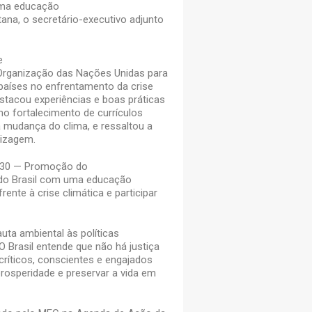
uma educação
ana, o secretário-executivo adjunto
e
la Organização das Nações Unidas para
 países no enfrentamento da crise
stacou experiências e boas práticas
no fortalecimento de currículos
 mudança do clima, e ressaltou a
ndizagem.
OP30 — Promoção do
do Brasil com uma educação
ente à crise climática e participar
auta ambiental às políticas
 Brasil entende que não há justiça
críticos, conscientes e engajados
rosperidade e preservar a vida em