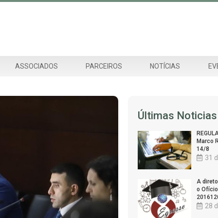
ASSOCIADOS
PARCEIROS
NOTÍCIAS
EV
Últimas Noticias
REGULA
Marco R
14/8
31 d
A diret
o Ofício
201612
28 d