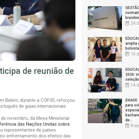
GESTÃO
normati
brasilei
24 d
EDUCAÇ
amplia 
bolsist
16 d
cipa de reunião de
EDUCAÇ
2026: i
seleção
14 d
em Belém, durante a COP30, reforçou
ENADE –
para so
rtuguês de guias internacionais.
especia
bachare
3 de novembro, da Mesa Ministerial
de…
ferência das Nações Unidas sobre
8 de
iu representantes de países
o no enfrentamento dos efeitos das