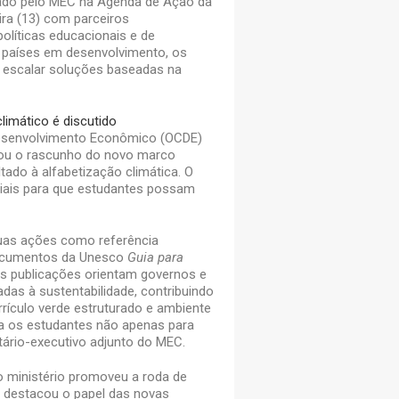
erado pelo MEC na Agenda de Ação da
ira (13) com parceiros
políticas educacionais e de
os países em desenvolvimento, os
a escalar soluções baseadas na
imático é discutido
Desenvolvimento Econômico (OCDE)
ou o rascunho do novo marco
oltado à alfabetização climática. O
ciais para que estudantes possam
suas ações como referência
documentos da Unesco
Guia para
As publicações orientam governos e
das à sustentabilidade, contribuindo
ículo verde estruturado e ambiente
a os estudantes não apenas para
tário-executivo adjunto do MEC.
, o ministério promoveu a roda de
e destacou o papel das novas