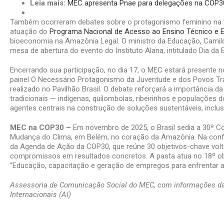
Leia mais:
MEC apresenta Pnae para delegações na COP3
Também ocorreram debates sobre o protagonismo feminino na tr
atuação do
Programa Nacional de Acesso ao Ensino Técnico e 
bioeconomia na Amazônia Legal. O ministro da Educação, Camil
mesa de abertura do evento do Instituto Alana, intitulado Dia d
Encerrando sua participação, no dia 17, o MEC estará presente n
painel O Necessário Protagonismo da Juventude e dos Povos Tra
realizado no Pavilhão Brasil. O debate reforçará a importância d
tradicionais — indígenas, quilombolas, ribeirinhos e populaçõe
agentes centrais na construção de soluções sustentáveis, inclu
MEC na COP30 –
Em novembro de 2025, o Brasil sedia a 30ª C
Mudança do Clima, em Belém, no coração da Amazônia. Na confe
da Agenda de Ação da COP30, que reúne 30 objetivos-chave vol
compromissos em resultados concretos. A pasta atua no 18º ob
“Educação, capacitação e geração de empregos para enfrentar 
Assessoria de Comunicação Social do MEC, com informações d
Internacionais (AI)