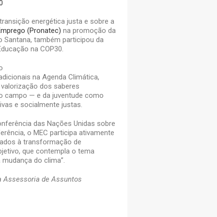
0
ansição energética justa e sobre a
Emprego (Pronatec)
na promoção da
o Santana, também participou da
a Educação na COP30.
o
dicionais na Agenda Climática,
a valorização dos saberes
s do campo — e da juventude como
sivas e socialmente justas.
onferência das Nações Unidas sobre
rência, o MEC participa ativamente
tados à transformação de
jetivo, que contempla o tema
a mudança do clima”.
a Assessoria de Assuntos