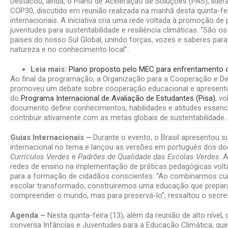
Destacou, ainda, o Plano de Aceleração de Soluções (PAS), lid
COP30, discutido em reunião realizada na manhã desta quinta-fe
internacionais. A iniciativa cria uma rede voltada à promoção de 
juventudes para sustentabilidade e resiliência climáticas. “São 
países do nosso Sul Global, unindo forças, vozes e saberes par
natureza e no conhecimento local”.
Leia mais:
Plano proposto pelo MEC para enfrentamento cl
Ao final da programação, a Organização para a Cooperação e 
promoveu um debate sobre cooperação educacional e apresent
do
Programa Internacional de Avaliação de Estudantes (Pisa)
, v
documento define conhecimentos, habilidades e atitudes essen
contribuir ativamente com as metas globais de sustentabilidade.
Guias Internacionais –
Durante o evento, o Brasil apresentou 
internacional no tema e lançou as versões em português dos 
Currículos Verdes
e
Padrões de Qualidade das Escolas Verdes
. 
redes de ensino na implementação de práticas pedagógicas volta
para a formação de cidadãos conscientes. “Ao combinarmos curr
escolar transformado, construiremos uma educação que prepar
compreender o mundo, mas para preservá-lo”, ressaltou o secre
Agenda –
Nesta quinta-feira (13), além da reunião de alto nível
conversa Infâncias e Juventudes para a Educação Climática, qu