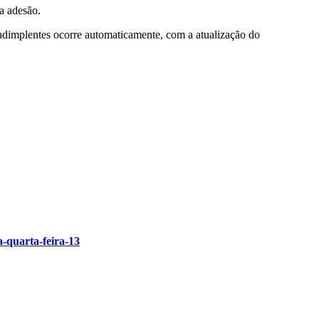
ua adesão.
nadimplentes ocorre automaticamente, com a atualização do
a-quarta-feira-13