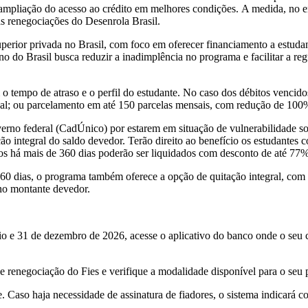
a ampliação do acesso ao crédito em melhores condições. A medida, no 
s renegociações do Desenrola Brasil.
uperior privada no Brasil, com foco em oferecer financiamento a estuda
o Brasil busca reduzir a inadimplência no programa e facilitar a regu
tempo de atraso e o perfil do estudante. No caso dos débitos vencidos
pal; ou parcelamento em até 150 parcelas mensais, com redução de 100
erno federal (CadÚnico) por estarem em situação de vulnerabilidade so
ção integral do saldo devedor. Terão direito ao benefício os estudante
dos há mais de 360 dias poderão ser liquidados com desconto de até 77%
60 dias, o programa também oferece a opção de quitação integral, com 
 no montante devedor.
io e 31 de dezembro de 2026, acesse o aplicativo do banco onde o seu c
de renegociação do Fies e verifique a modalidade disponível para o seu p
te. Caso haja necessidade de assinatura de fiadores, o sistema indicará 