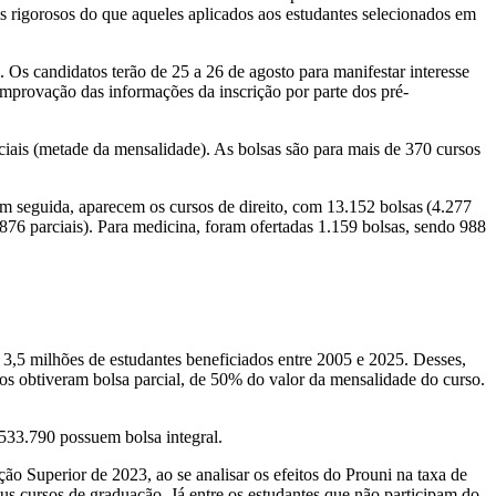
ais rigorosos do que aqueles aplicados aos estudantes selecionados em
. Os candidatos terão de 25 a 26 de agosto para manifestar interesse
comprovação das informações da inscrição por parte dos pré-
rciais (metade da mensalidade). As bolsas são para mais de 370 cursos
Em seguida, aparecem os cursos de direito, com 13.152 bolsas (4.277
2.876 parciais). Para medicina, foram ofertadas 1.159 bolsas, sendo 988
5 milhões de estudantes beneficiados entre 2005 e 2025. Desses,
dos obtiveram bolsa parcial, de 50% do valor da mensalidade do curso.
 533.790 possuem bolsa integral.
o Superior de 2023, ao se analisar os efeitos do Prouni na taxa de
us cursos de graduação. Já entre os estudantes que não participam do