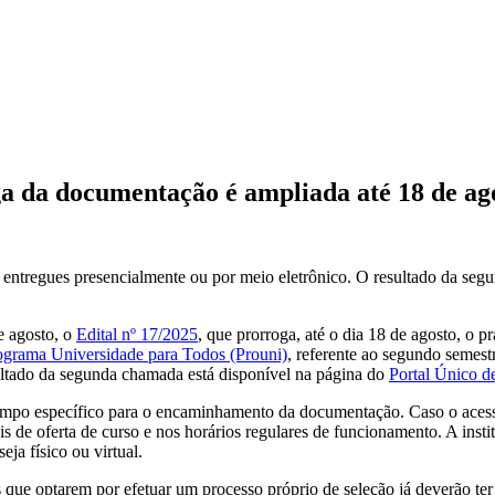
a documentação é ampliada até 18 de ag
ntregues presencialmente ou por meio eletrônico. O resultado da seg
e agosto, o
Edital nº 17/2025
, que prorroga, até o dia 18 de agosto, o
ograma Universidade para Todos (Prouni)
, referente ao segundo semest
sultado da segunda chamada está disponível na página do
Portal Único d
 campo específico para o encaminhamento da documentação. Caso o acess
 de oferta de curso e nos horários regulares de funcionamento. A insti
ja físico ou virtual.
es que optarem por efetuar um processo próprio de seleção já deverão t