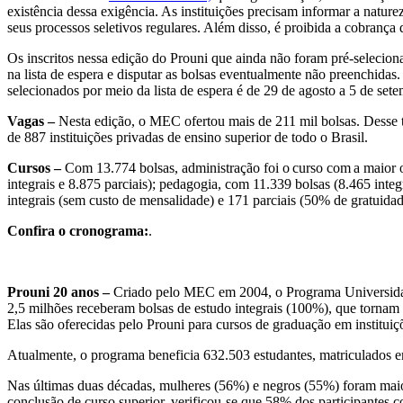
existência dessa exigência. As instituições precisam informar a natur
seus processos seletivos regulares. Além disso, é proibida a cobrança
Os inscritos nessa edição do Prouni que ainda não foram pré-selecionad
na lista de espera e disputar as bolsas eventualmente não preenchidas.
selecionados por meio da lista de espera é de 29 de agosto a 5 de set
Vagas
–
Nesta edição, o MEC ofertou mais de 211 mil bolsas. Desse to
de 887 instituições privadas de ensino superior de todo o Brasil.
Cursos –
Com 13.774 bolsas, administração foi o curso com a maior o
integrais e 8.875 parciais); pedagogia, com 11.339 bolsas (8.465 integ
integrais (sem custo de mensalidade) e 171 parciais (50% de gratuida
Confira o cronograma:
.
Prouni 20 anos –
Criado pelo MEC em 2004, o Programa Universidade
2,5 milhões receberam bolsas de estudo integrais (100%), que tornam 
Elas são oferecidas pelo Prouni para cursos de graduação em instituiç
Atualmente, o programa beneficia 632.503 estudantes, matriculados em 
Nas últimas duas décadas, mulheres (56%) e negros (55%) foram maiori
conclusão de curso superior, verificou-se que 58% dos participantes 