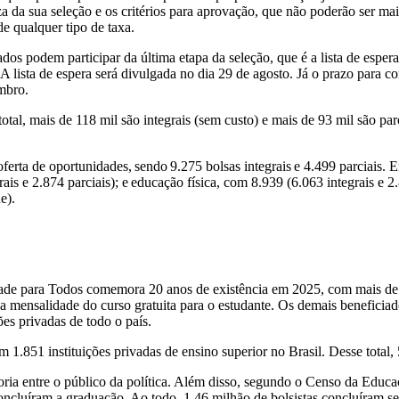
eza da sua seleção e os critérios para aprovação, que não poderão ser m
 de qualquer tipo de taxa.
os podem participar da última etapa da seleção, que é a lista de espera
 A lista de espera será divulgada no dia 29 de agosto. Já o prazo para 
embro.
tal, mais de 118 mil são integrais (sem custo) e mais de 93 mil são pa
ferta de oportunidades, sendo 9.275 bolsas integrais e 4.499 parciais. 
rais e 2.874 parciais); e educação física, com 8.939 (6.063 integrais e 
de).
 para Todos comemora 20 anos de existência em 2025, com mais de 3,
a mensalidade do curso gratuita para o estudante. Os demais beneficia
ões privadas de todo o país.
1.851 instituições privadas de ensino superior no Brasil. Desse total,
a entre o público da política. Além disso, segundo o Censo da Educaçã
concluíram a graduação. Ao todo, 1,46 milhão de bolsistas concluíram se