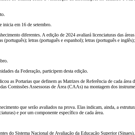
to.
se inicia em 16 de setembro.
cimento diferentes. A edição de 2024 avaliará licenciaturas das áreas d
 letras (português); letras (português e espanhol); letras (português e ingl
bro.
unidades da Federação, participem desta edição.
icou as Portarias que definem as Matrizes de Referência de cada área 
 e das Comissões Assessoras de Área (CAAs) na montagem dos instrume
ecimento que serão avaliados na prova. Elas indicam, ainda, a estrutura
aturas) e por um componente específico de cada área.
es do Sistema Nacional de Avaliação da Educação Superior (Sinaes). 