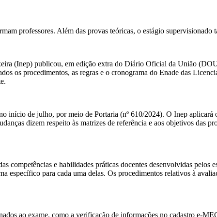
mam professores. Além das provas teóricas, o estágio supervisionado 
eira (Inep) publicou, em edição extra do Diário Oficial da União (DOU
dos os procedimentos, as regras e o cronograma do Enade das Licenciat
e.
 início de julho, por meio de Portaria (nº 610/2024). O Inep aplicará
danças dizem respeito às matrizes de referência e aos objetivos das pr
s competências e habilidades práticas docentes desenvolvidas pelos es
rama específico para cada uma delas. Os procedimentos relativos à avali
ionados ao exame, como a verificação de informações no cadastro e-ME