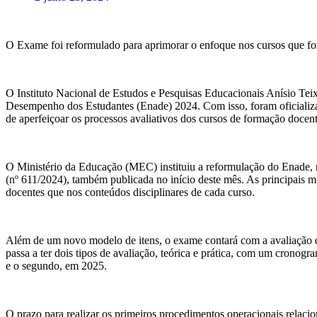
O Exame foi reformulado para aprimorar o enfoque nos cursos que for
O Instituto Nacional de Estudos e Pesquisas Educacionais Anísio Teix
Desempenho dos Estudantes (Enade) 2024. Com isso, foram oficializa
de aperfeiçoar os processos avaliativos dos cursos de formação docent
O Ministério da Educação (MEC) instituiu a reformulação do Enade, no
(nº 611/2024), também publicada no início deste mês. As principais mu
docentes que nos conteúdos disciplinares de cada curso.
Além de um novo modelo de itens, o exame contará com a avaliação da
passa a ter dois tipos de avaliação, teórica e prática, com um cronog
e o segundo, em 2025.
O prazo para realizar os primeiros procedimentos operacionais relac