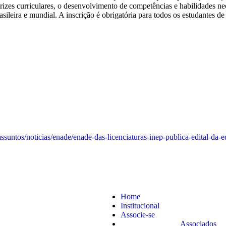
rizes curriculares, o desenvolvimento de competências e habilidades n
ileira e mundial. A inscrição é obrigatória para todos os estudantes de 
assuntos/noticias/enade/enade-das-licenciaturas-inep-publica-edital-da-
Home
ório da EaD vai até 14/8
Institucional
Associe-se
Associados