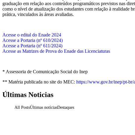
graduação em relação aos conteúdos programáticos previstos nas diret
como o nível de atualização dos estudantes com relação à realidade bras
prática, vinculados às áreas avaliadas.
Acesse o edital do Enade 2024
Acesse a Portaria (nº 610/2024)
Acesse a Portaria (nº 611/2024)
Acesse as Matrizes de Prova do Enade das Licenciaturas
* Assessoria de Comunicação Social do Inep
** Matéria publicada no site do MEC:
https://www.gov.br/inep/pt-br/
Últimas Noticias
All Posts
Últimas notícias
Destaques
REGULAÇÃO – Consulta do Novo Marco Regulat
31 de julho de 2026