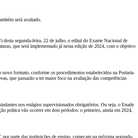
também será avaliado.
) desta segunda-feira, 22 de julho, o edital do Exame Nacional de
uras, que será implementado já nesta edição de 2024, com o objetivo
 o novo formato, conforme os procedimentos estabelecidos na Portaria
ovas, que passarão a ter maior foco na avaliação das competências
tudantes nos estágios supervisionados obrigatórios. Ou seja, o Enade
ação prática vão ocorrer em dois períodos: o primeiro, ainda em 2024,
C por parte das instituições de ensino, começam na próxima segunda-