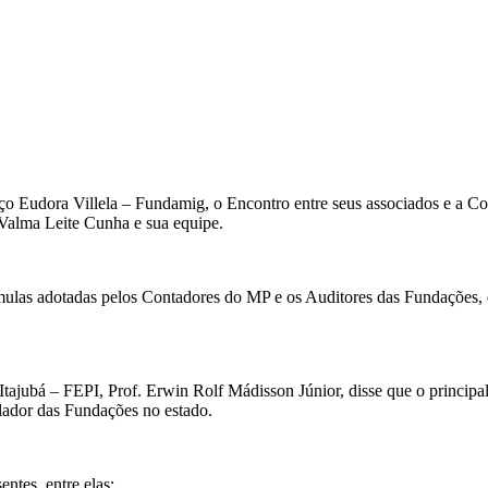
udora Villela – Fundamig, o Encontro entre seus associados e a Coo
Valma Leite Cunha e sua equipe.
mulas adotadas pelos Contadores do MP e os Auditores das Fundações, e
jubá – FEPI, Prof. Erwin Rolf Mádisson Júnior, disse que o principa
elador das Fundações no estado.
ntes, entre elas: