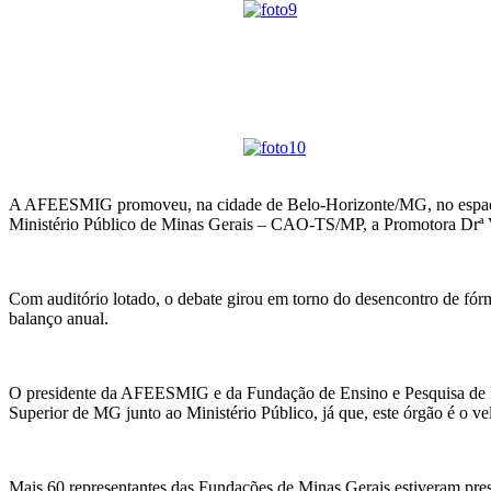
A AFEESMIG promoveu, na cidade de Belo-Horizonte/MG, no espaço E
Ministério Público de Minas Gerais – CAO-TS/MP, a Promotora Drª 
Com auditório lotado, o debate girou em torno do desencontro de fór
balanço anual.
O presidente da AFEESMIG e da Fundação de Ensino e Pesquisa de Ita
Superior de MG junto ao Ministério Público, já que, este órgão é o v
Mais 60 representantes das Fundações de Minas Gerais estiveram prese