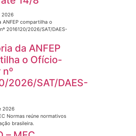
 até 14/8
e 2026
oria da ANFEP
ilha o Ofício-
r nº
0/2026/SAT/DAES-
e 2026
 – MEC