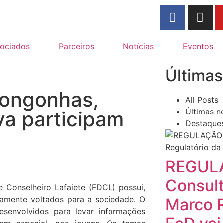
ociados
Parceiros
Notícias
Eventos
Últimas
Congonhas,
All Posts
Últimas no
va participam
Destaque
REGUL
Consul
e Conselheiro Lafaiete (FDCL) possui,
amente voltados para a sociedade. O
Marco R
esenvolvidos para levar informações