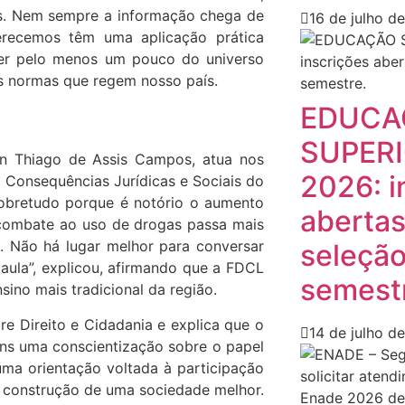
as. Nem sempre a informação chega de
16 de julho d
erecemos têm uma aplicação prática
cer pelo menos um pouco do universo
 às normas que regem nosso país.
EDUCA
SUPERI
son Thiago de Assis Campos, atua nos
2026: i
a Consequências Jurídicas e Sociais do
obretudo porque é notório o aumento
abertas
combate ao uso de drogas passa mais
. Não há lugar melhor para conversar
seleção
aula”, explicou, afirmando que a FDCL
semest
sino mais tradicional da região.
e Direito e Cidadania e explica que o
14 de julho d
vens uma conscientização sobre o papel
ma orientação voltada à participação
a construção de uma sociedade melhor.