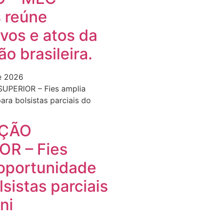
 reúne
vos e atos da
o brasileira.
e 2026
ÇÃO
OR – Fies
oportunidade
lsistas parciais
ni