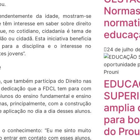
ou.
Normas
endentemente da idade, mostram-se
normati
 têm interesse em saber sobre direito
e, no cotidiano, cidadania é tema de
educaçã
ão ou cidadã. Esta iniciativa beneficia
 para a disciplina e o interesse no
24 de julho d
es jovens”.
e
a, que também participa do Direito nas
EDUCA
 a dedicação que a FDCL tem para com
SUPERI
alunos do ensino fundamental e ensino
as, principalmente, com a construção
amplia 
aplicação no dia a dia desses alunos.
para bo
do Prou
r o conhecimento: “Eu me sinto muito
Ao entrar em contato com esses alunos,