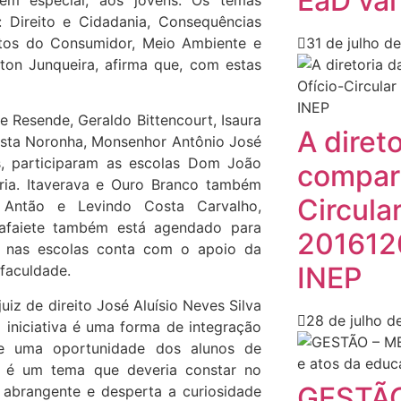
EaD vai
em especial, aos jovens. Os temas
: Direito e Cidadania, Consequências
eitos do Consumidor, Meio Ambiente e
31 de julho d
lton Junqueira, afirma que, com estas
e Resende, Geraldo Bittencourt, Isaura
A diret
gusta Noronha, Monsenhor Antônio José
s, participaram as escolas Dom João
compart
ória. Itaverava e Ouro Branco também
Circula
o Antão e Levindo Costa Carvalho,
Lafaiete também está agendado para
201612
L nas escolas conta com o apoio da
INEP
 faculdade.
iz de direito José Aluísio Neves Silva
28 de julho d
 iniciativa é uma forma de integração
e uma oportunidade dos alunos de
ia é um tema que deveria constar no
GESTÃO
s abrangente e desperta a curiosidade