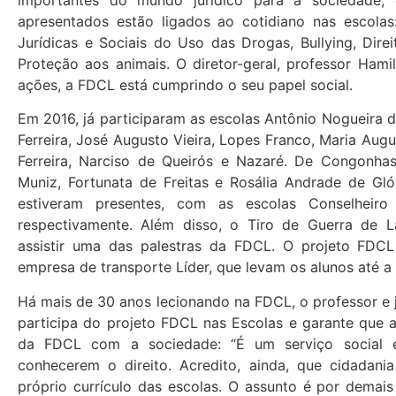
importantes do mundo jurídico para a sociedade, 
apresentados estão ligados ao cotidiano nas escolas
Jurídicas e Sociais do Uso das Drogas, Bullying, Dir
Proteção aos animais. O diretor-geral, professor Hami
ações, a FDCL está cumprindo o seu papel social.
Em 2016, já participaram as escolas Antônio Nogueira d
Ferreira, José Augusto Vieira, Lopes Franco, Maria Au
Ferreira, Narciso de Queirós e Nazaré. De Congonha
Muniz, Fortunata de Freitas e Rosália Andrade de Gl
estiveram presentes, com as escolas Conselheir
respectivamente. Além disso, o Tiro de Guerra de 
assistir uma das palestras da FDCL. O projeto FDC
empresa de transporte Líder, que levam os alunos até a
Há mais de 30 anos lecionando na FDCL, o professor e ju
participa do projeto FDCL nas Escolas e garante que a
da FDCL com a sociedade: “É um serviço social 
conhecerem o direito. Acredito, ainda, que cidadan
próprio currículo das escolas. O assunto é por demai