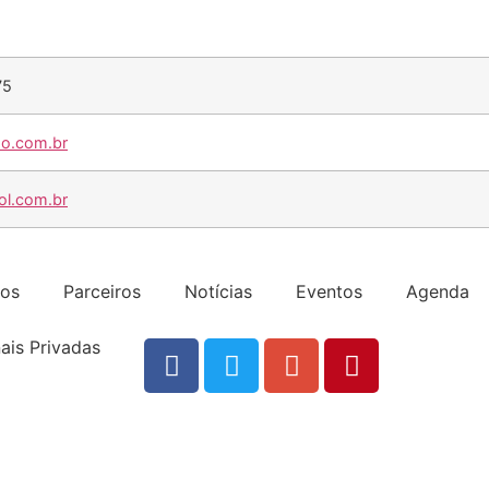
75
oo.com.br
ol.com.br
dos
Parceiros
Notícias
Eventos
Agenda
ais Privadas