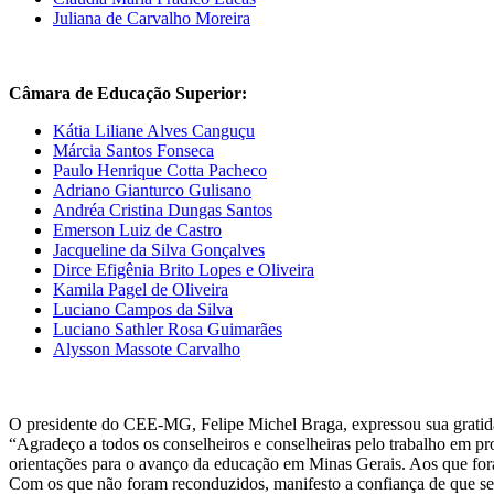
Juliana de Carvalho Moreira
Câmara de Educação Superior:
Kátia Liliane Alves Canguçu
Márcia Santos Fonseca
Paulo Henrique Cotta Pacheco
Adriano Gianturco Gulisano
Andréa Cristina Dungas Santos
Emerson Luiz de Castro
Jacqueline da Silva Gonçalves
Dirce Efigênia Brito Lopes e Oliveira
Kamila Pagel de Oliveira
Luciano Campos da Silva
Luciano Sathler Rosa Guimarães
Alysson Massote Carvalho
O presidente do CEE-MG, Felipe Michel Braga, expressou sua gratidã
“Agradeço a todos os conselheiros e conselheiras pelo trabalho em pro
orientações para o avanço da educação em Minas Gerais. Aos que for
Com os que não foram reconduzidos, manifesto a confiança de que seg