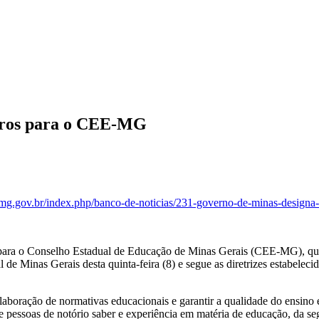
eiros para o CEE-MG
.mg.gov.br/index.php/banco-de-noticias/231-governo-de-minas-designa
ara o Conselho Estadual de Educação de Minas Gerais (CEE-MG), que
al de Minas Gerais desta quinta-feira (8) e segue as diretrizes est
elaboração de normativas educacionais e garantir a qualidade do ensin
 pessoas de notório saber e experiência em matéria de educação, da se