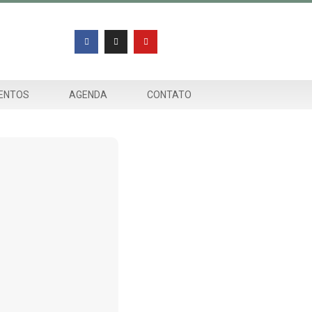
ENTOS
AGENDA
CONTATO
vo Marco Regulatório da
lha o Ofício-Circular nº
EP