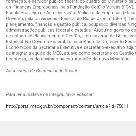
formação, é servidor público federal do quadro do Ministério d
em Finanças Empresariais, pela Fundação Getúlio Vargas (FGV), 
Escola Brasileira de Administração Pública e de Empresas (Ebape
Governo, pela Universidade Federal do Rio de Janeiro (UFRJ). Te
planejamento, finanças e gestão pública, ocupando diversas funç
administrações públicas federal e estadual. Atuou no governo d
de estado de Planejamento e Gestão, e no governo de Goiás, c
Estadual. No Governo Federal, foi secretário de Orçamento Fede
Econômicos da Secretaria Executiva e secretário-executivo adju
de integrar a equipe do MEC, atuava como secretário de Gestão C
Economia, tendo auxiliado na estruturação do novo Ministério.
Assessoria de Comunicação Social
Para ler a matéria na integra, favor acessar:
http://portal.mec.gov.br/component/content/article?id=75011