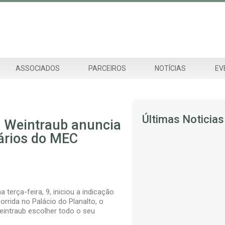
ASSOCIADOS
PARCEIROS
NOTÍCIAS
EV
Últimas Noticias
 Weintraub anuncia
ários do MEC
REGULAÇÃO – Consulta do No
EaD vai até 14/8
31 de julho de 2026
erça-feira, 9, iniciou a indicação
rrida no Palácio do Planalto, o
A diretoria da ANFEP comparti
2016120/2026/SAT/DAES-IN
Weintraub escolher todo o seu
28 de julho de 2026