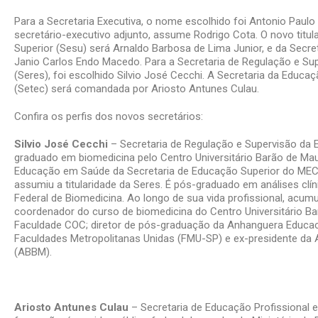
Para a Secretaria Executiva, o nome escolhido foi Antonio Paul
secretário-executivo adjunto, assume Rodrigo Cota. O novo titul
Superior (Sesu) será Arnaldo Barbosa de Lima Junior, e da Secre
Janio Carlos Endo Macedo. Para a Secretaria de Regulação e Su
(Seres), foi escolhido Silvio José Cecchi. A Secretaria da Educa
(Setec) será comandada por Ariosto Antunes Culau.
Confira os perfis dos novos secretários:
Silvio José Cecchi
– Secretaria de Regulação e Supervisão da E
graduado em biomedicina pelo Centro Universitário Barão de Mau
Educação em Saúde da Secretaria de Educação Superior do MEC 
assumiu a titularidade da Seres. É pós-graduado em análises clí
Federal de Biomedicina. Ao longo de sua vida profissional, acu
coordenador do curso de biomedicina do Centro Universitário Bar
Faculdade COC; diretor de pós-graduação da Anhanguera Educacio
Faculdades Metropolitanas Unidas (FMU-SP) e ex-presidente da 
(ABBM).
Ariosto Antunes Culau
– Secretaria de Educação Profissional 