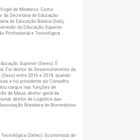
o Vogel de Medeiros. Como
GESTÃO – MEC Normas reúne 
ar da Secretaria de Educação
educação brasileira.
taria de Educação Básica (Seb),
24 de julho de 2026
pervisão da Educação Superior
ção Profissional e Tecnológica
EDUCAÇÃO SUPERIOR – Fies a
bolsistas parciais do Prouni
16 de julho de 2026
ducação Superior (Seres): É
á. Foi diretor de Desenvolvimento da
EDUCAÇÃO SUPERIOR – Fies 2
(Sesu) entre 2016 e 2018, quando
para a seleção do 2º semestr
nicas e foi presidente do Conselho
14 de julho de 2026
mulou cargos nas funções de
ão de Mauá; diretor-geral da
nal; diretor de Logística das
Associação Brasileira de Biomedicina
ENADE – Segue até 24/07 o pr
atendimento especializado n
bacharelados e cursos super
8 de julho de 2026
e Tecnológica (Setec): Economista de