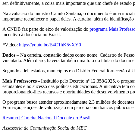
ser, definitivamente, a coisa mais importante que um chefe de estado p
Na avaliação do ministro Camilo Santana, o documento é uma iniciativ
importante reconhecer o papel deles. A carteira, além da identificação 
A CNDB faz parte do eixo de valorização do
programa Mais Professor
incentivo à docência no Brasil.
*Vídeo:
https://youtu.be/E4C1hK5vXY0
Dados
– Na carteira, constarão dados como nome, Cadastro de Pessoa F
vinculado. Além disso, haverá também uma foto do titular do documen
Segundo a lei, estados, municípios e o Distrito Federal fornecerão à
Mais Professores
– Instituído pelo Decreto nº 12.358/2025, o progr
estudantes e no sucesso das políticas educacionais. A iniciativa tem co
proporcionando-lhes recursos e oportunidades de desenvolvimento 
O programa busca atender aproximadamente 2,3 milhões de docentes em
Formação; e ações de valorização em parceria com bancos públicos e 
Resumo | Carteira Nacional Docente do Brasil
Assessoria de Comunicação Social do MEC