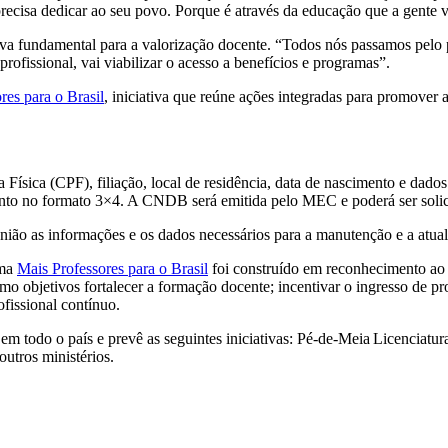
recisa dedicar ao seu povo. Porque é através da educação que a gente va
a fundamental para a valorização docente. “Todos nós passamos pelo pr
profissional, vai viabilizar o acesso a benefícios e programas”.
es para o Brasil
, iniciativa que reúne ações integradas para promover 
ísica (CPF), filiação, local de residência, data de nascimento e dados 
to no formato 3×4. A CNDB será emitida pelo MEC e poderá ser solicit
 União as informações e os dados necessários para a manutenção e a atua
ama
Mais Professores para o Brasil
foi construído em reconhecimento ao 
mo objetivos fortalecer a formação docente; incentivar o ingresso de pro
profissional contínuo.
 todo o país e prevê as seguintes iniciativas: Pé-de-Meia Licenciatur
outros ministérios.