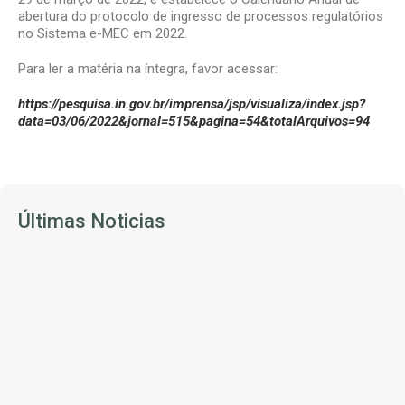
abertura do protocolo de ingresso de processos regulatórios
no Sistema e-MEC em 2022.
Para ler a matéria na íntegra, favor acessar:
https://pesquisa.in.gov.br/imprensa/jsp/visualiza/index.jsp?
data=03/06/2022&jornal=515&pagina=54&totalArquivos=94
Últimas Noticias
REGULAÇÃO – Consulta do Novo Marco Regulatório da EaD vai até 14/8
31 de julho de 2026
A diretoria da ANFEP compartilha o Ofício-Circular nº
2016120/2026/SAT/DAES-INEP
28 de julho de 2026