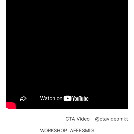
CTA Vídeo – @ctavideomkt
WORKSHOP AFEESMIG