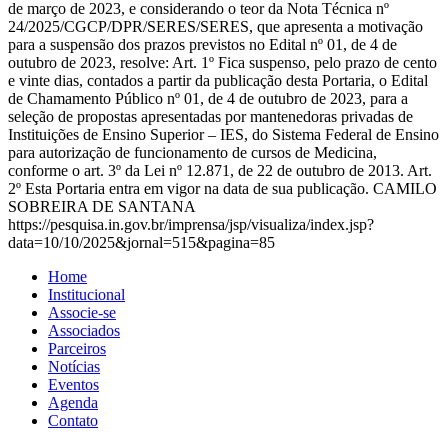
de março de 2023, e considerando o teor da Nota Técnica nº
24/2025/CGCP/DPR/SERES/SERES, que apresenta a motivação
para a suspensão dos prazos previstos no Edital nº 01, de 4 de
outubro de 2023, resolve: Art. 1º Fica suspenso, pelo prazo de cento
e vinte dias, contados a partir da publicação desta Portaria, o Edital
de Chamamento Público nº 01, de 4 de outubro de 2023, para a
seleção de propostas apresentadas por mantenedoras privadas de
Instituições de Ensino Superior – IES, do Sistema Federal de Ensino
para autorização de funcionamento de cursos de Medicina,
conforme o art. 3º da Lei nº 12.871, de 22 de outubro de 2013. Art.
2º Esta Portaria entra em vigor na data de sua publicação. CAMILO
SOBREIRA DE SANTANA
https://pesquisa.in.gov.br/imprensa/jsp/visualiza/index.jsp?
data=10/10/2025&jornal=515&pagina=85
Home
Institucional
Associe-se
Associados
Parceiros
Notícias
Eventos
Agenda
Contato