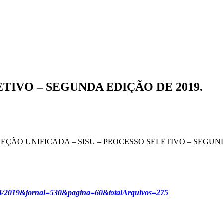
OCESSO SELETIVO – SEGUNDA EDIÇÃO DE 2019.
 SELEÇÃO UNIFICADA – SISU – PROCESSO SELETIVO – SEGUN
=26/04/2019&jornal=530&pagina=60&totalArquivos=275