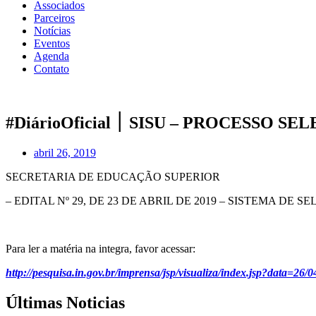
Associados
Parceiros
Notícias
Eventos
Agenda
Contato
#DiárioOficial ׀ SISU – PR
abril 26, 2019
SECRETARIA DE EDUCAÇÃO SUPERIOR
– EDITAL Nº 29, DE 23 DE ABRIL DE 2019 – SISTEMA DE
Para ler a matéria na integra, favor acessar:
http://pesquisa.in.gov.br/imprensa/jsp/visualiza/index.jsp?data
Últimas Noticias