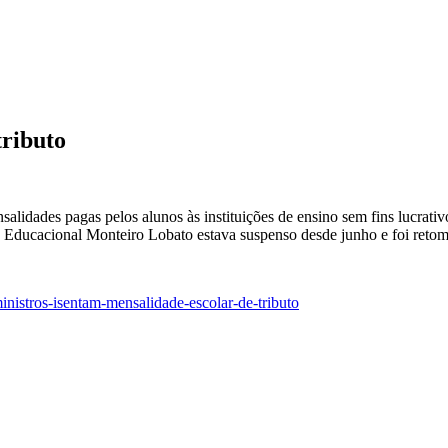
tributo
alidades pagas pelos alunos às instituições de ensino sem fins lucrati
e Educacional Monteiro Lobato estava suspenso desde junho e foi reto
nistros-isentam-mensalidade-escolar-de-tributo