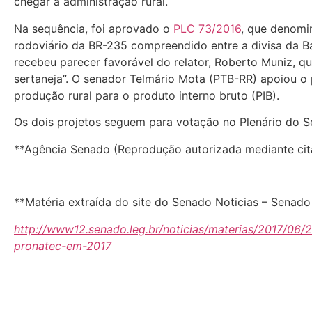
chegar à administração rural.
Na sequência, foi aprovado o
PLC 73/2016
, que denomi
rodoviário da BR-235 compreendido entre a divisa da Ba
recebeu parecer favorável do relator, Roberto Muniz, q
sertaneja”. O senador Telmário Mota (PTB-RR) apoiou o p
produção rural para o produto interno bruto (PIB).
Os dois projetos seguem para votação no Plenário do S
**Agência Senado (Reprodução autorizada mediante ci
**Matéria extraída do site do Senado Noticias – Senado
http://www12.senado.leg.br/noticias/materias/2017/06
pronatec-em-2017