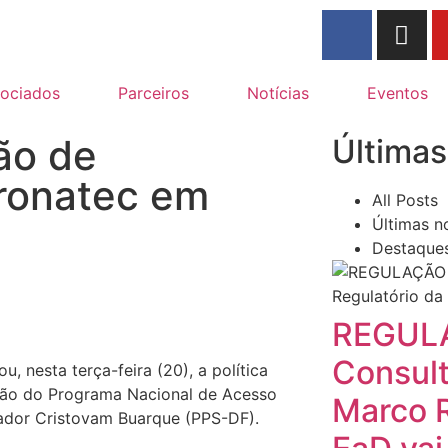
ociados
Parceiros
Notícias
Eventos
ão de
Últimas
Pronatec em
All Posts
Últimas no
Destaque
REGUL
Consul
 nesta terça-feira (20), a política
ação do Programa Nacional de Acesso
Marco R
nador Cristovam Buarque (PPS-DF).