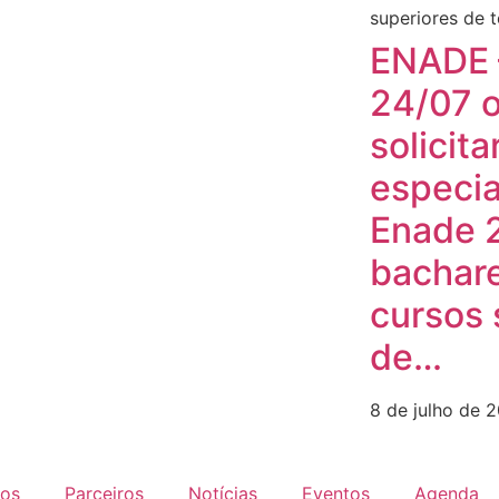
ENADE 
24/07 o
solicit
especia
Enade 
bachare
cursos 
de…
8 de julho de 
dos
Parceiros
Notícias
Eventos
Agenda