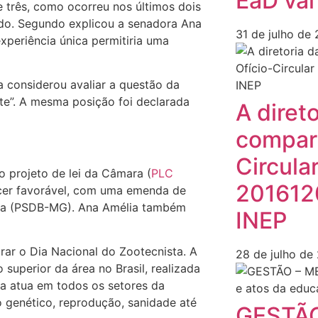
EaD vai
e três, como ocorreu nos últimos dois
nado. Segundo explicou a senadora Ana
31 de julho de
xperiência única permitiria uma
a considerou avaliar a questão da
te”. A mesma posição foi declarada
A diret
compart
Circula
o projeto de lei da Câmara (
PLC
201612
recer favorável, com uma emenda de
sia (PSDB-MG). Ana Amélia também
INEP
ar o Dia Nacional do Zootecnista. A
28 de julho de
 superior da área no Brasil, realizada
a atua em todos os setores da
 genético, reprodução, sanidade até
GESTÃO