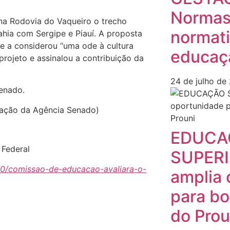
Normas
na Rodovia do Vaqueiro o trecho
normati
hia com Sergipe e Piauí. A proposta
ue a considerou “uma ode à cultura
educaçã
rojeto e assinalou a contribuição da
24 de julho de
enado.
tação da Agência Senado)
EDUCA
 Federal
SUPERI
/20/comissao-de-educacao-avaliara-o-
amplia 
para bo
do Prou