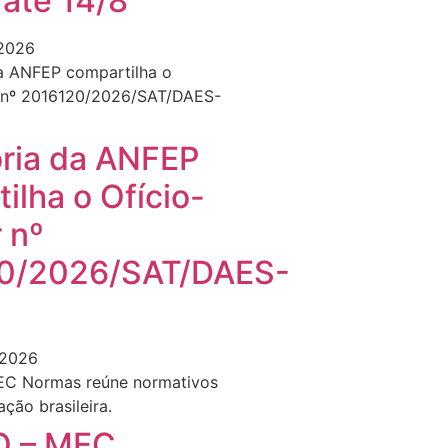
 até 14/8
 2026
oria da ANFEP
ilha o Ofício-
r nº
0/2026/SAT/DAES-
 2026
 – MEC