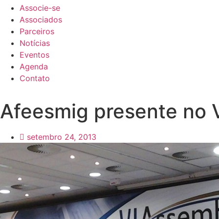
Associe-se
Associados
Parceiros
Notícias
Eventos
Agenda
Contato
Afeesmig presente no
setembro 24, 2013