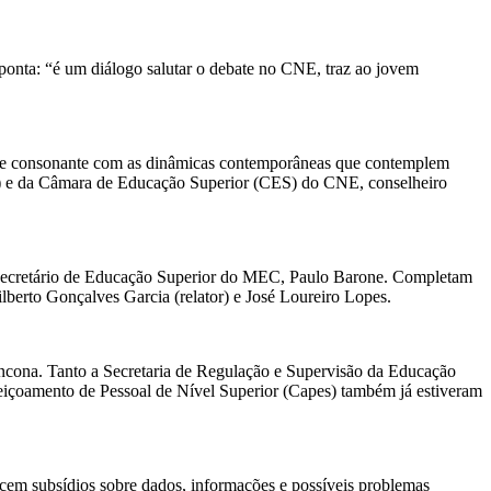
onta: “é um diálogo salutar o debate no CNE, traz ao jovem
dante e consonante com as dinâmicas contemporâneas que contemplem
to) e da Câmara de Educação Superior (CES) do CNE, conselheiro
 o secretário de Educação Superior do MEC, Paulo Barone. Completam
lberto Gonçalves Garcia (relator) e José Loureiro Lopes.
ncona. Tanto a Secretaria de Regulação e Supervisão da Educação
eiçoamento de Pessoal de Nível Superior (Capes) também já estiveram
cem subsídios sobre dados, informações e possíveis problemas