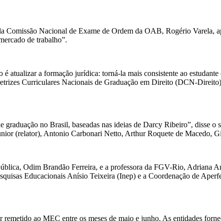
e da Comissão Nacional de Exame de Ordem da OAB, Rogério Varela, ap
mercado de trabalho”.
ivo é atualizar a formação jurídica: torná-la mais consistente ao estu
iretrizes Curriculares Nacionais de Graduação em Direito (DCN-Direi
de graduação no Brasil, baseadas nas ideias de Darcy Ribeiro”, disse
nior (relator), Antonio Carbonari Netto, Arthur Roquete de Macedo, Gi
ública, Odim Brandão Ferreira, e a professora da FGV-Rio, Adriana A
esquisas Educacionais Anísio Teixeira (Inep) e a Coordenação de Aperf
r remetido ao MEC entre os meses de maio e junho. As entidades forne